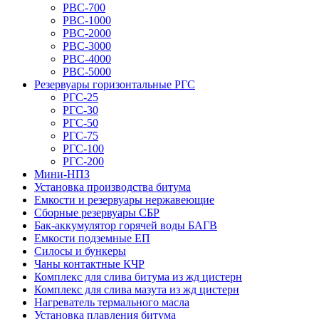
РВС-700
РВС-1000
РВС-2000
РВС-3000
РВС-4000
РВС-5000
Резервуары горизонтальные РГС
РГС-25
РГС-30
РГС-50
РГС-75
РГС-100
РГС-200
Мини-НПЗ
Установка производства битума
Емкости и резервуары нержавеющие
Сборные резервуары СБР
Бак-аккумулятор горячей воды БАГВ
Емкости подземные ЕП
Силосы и бункеры
Чаны контактные КЧР
Комплекс для слива битума из жд цистерн
Комплекс для слива мазута из жд цистерн
Нагреватель термального масла
Установка плавления битума