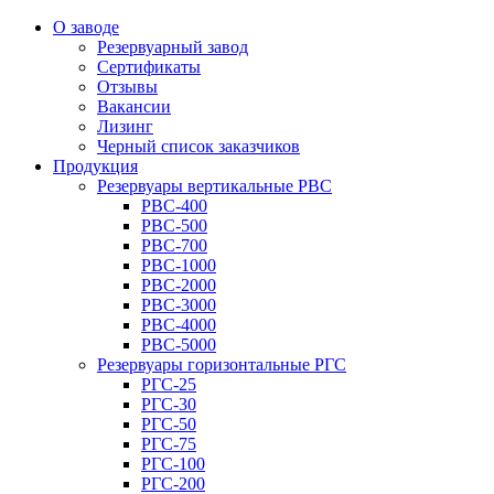
О заводе
Резервуарный завод
Сертификаты
Отзывы
Вакансии
Лизинг
Черный список заказчиков
Продукция
Резервуары вертикальные РВС
РВС-400
РВС-500
РВС-700
РВС-1000
РВС-2000
РВС-3000
РВС-4000
РВС-5000
Резервуары горизонтальные РГС
РГС-25
РГС-30
РГС-50
РГС-75
РГС-100
РГС-200