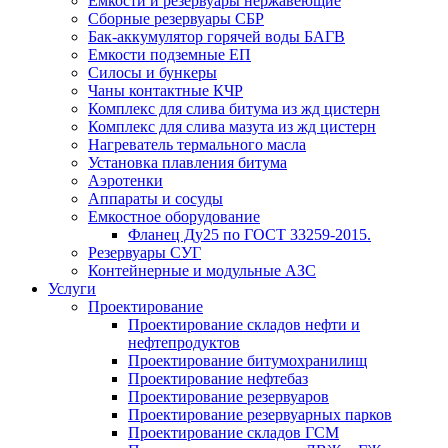
Емкости и резервуары нержавеющие
Сборные резервуары СБР
Бак-аккумулятор горячей воды БАГВ
Емкости подземные ЕП
Силосы и бункеры
Чаны контактные КЧР
Комплекс для слива битума из жд цистерн
Комплекс для слива мазута из жд цистерн
Нагреватель термального масла
Установка плавления битума
Аэротенки
Аппараты и сосуды
Емкостное оборудование
Фланец Ду25 по ГОСТ 33259-2015.
Резервуары СУГ
Контейнерные и модульные АЗС
Услуги
Проектирование
Проектирование складов нефти и
нефтепродуктов
Проектирование битумохранилищ
Проектирование нефтебаз
Проектирование резервуаров
Проектирование резервуарных парков
Проектирование складов ГСМ