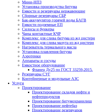
Мини-НПЗ
Установка производства битума
Емкости и резервуары нержавеющие
Сборные резервуары СБР
Бак-аккумулятор горячей воды БАГВ
Емкости подземные ЕП
Силосы и бункеры
Чаны контактные КЧР
Комплекс для слива битума из жд цистерн
Комплекс для слива мазута из жд цистерн
Нагреватель термального масла
Установка плавления битума
Аэротенки
Аппараты и сосуды
Емкостное оборудование
Фланец Ду25 по ГОСТ 33259-2015.
Резервуары СУГ
Контейнерные и модульные АЗС
Услуги
Проектирование
Проектирование складов нефти и
нефтепродуктов
Проектирование битумохранилищ
Проектирование нефтебаз
Проектирование резервуаров