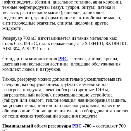
нефтепродукты (бензин, дизельное топливо, авиа керосин),
темные нефтепродукты (мазут, гудрон, битум), патока и
меласса, растительное масло (рапсовое, оливковое,
подсолнечное), трансформаторное и автомобильное масло,
антигололедные реагенты, спирты, щелочи и другие
жидкости.
Резервуар 700 м3 изготавливается из таких металлов как:
сталь Ст3, 09Г2С, сталь нержавеющая 12Х18Н10Т, 8Х18Н10Т,
AISI 304, AISI 321 и т. п.
Стандартная комплектация
РВС
: стенка, днище, крыша,
шахтная или кольцевая лестница, площадка обслуживания,
комплект люков и патрубков.
Также, резервуар можно дополнительно укомплектовывать
следующим оборудованием: трубчатые змеевики для
разогрева продукта, электрообогрев (врезные ТЭНы,
нагревательный кабель), перемешивающие устройства
(тайфун или аналог), теплоизоляция, лавинообразная защита,
защитная стенка, понтон или плавающая крыша, навесное
оборудование. Состав дополнительного оборудования зависит
от технических требований хранения продукта.
Номинальный объем резервуара
РВС
-700
– составляет 700