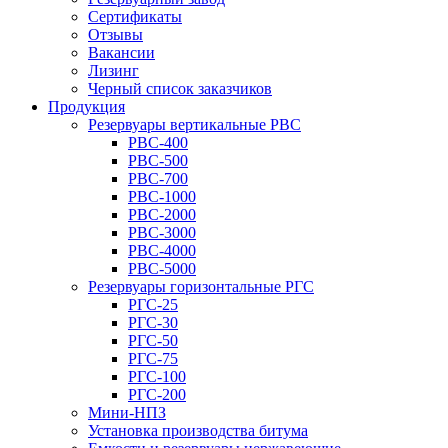
Сертификаты
Отзывы
Вакансии
Лизинг
Черный список заказчиков
Продукция
Резервуары вертикальные РВС
РВС-400
РВС-500
РВС-700
РВС-1000
РВС-2000
РВС-3000
РВС-4000
РВС-5000
Резервуары горизонтальные РГС
РГС-25
РГС-30
РГС-50
РГС-75
РГС-100
РГС-200
Мини-НПЗ
Установка производства битума