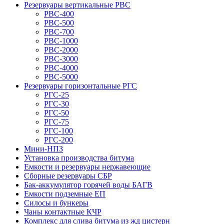
Резервуары вертикальные РВС
РВС-400
РВС-500
РВС-700
РВС-1000
РВС-2000
РВС-3000
РВС-4000
РВС-5000
Резервуары горизонтальные РГС
РГС-25
РГС-30
РГС-50
РГС-75
РГС-100
РГС-200
Мини-НПЗ
Установка производства битума
Емкости и резервуары нержавеющие
Сборные резервуары СБР
Бак-аккумулятор горячей воды БАГВ
Емкости подземные ЕП
Силосы и бункеры
Чаны контактные КЧР
Комплекс для слива битума из жд цистерн