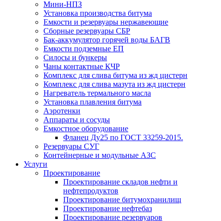
Мини-НПЗ
Установка производства битума
Емкости и резервуары нержавеющие
Сборные резервуары СБР
Бак-аккумулятор горячей воды БАГВ
Емкости подземные ЕП
Силосы и бункеры
Чаны контактные КЧР
Комплекс для слива битума из жд цистерн
Комплекс для слива мазута из жд цистерн
Нагреватель термального масла
Установка плавления битума
Аэротенки
Аппараты и сосуды
Емкостное оборудование
Фланец Ду25 по ГОСТ 33259-2015.
Резервуары СУГ
Контейнерные и модульные АЗС
Услуги
Проектирование
Проектирование складов нефти и
нефтепродуктов
Проектирование битумохранилищ
Проектирование нефтебаз
Проектирование резервуаров