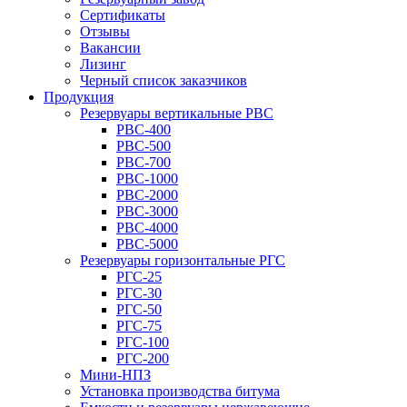
Сертификаты
Отзывы
Вакансии
Лизинг
Черный список заказчиков
Продукция
Резервуары вертикальные РВС
РВС-400
РВС-500
РВС-700
РВС-1000
РВС-2000
РВС-3000
РВС-4000
РВС-5000
Резервуары горизонтальные РГС
РГС-25
РГС-30
РГС-50
РГС-75
РГС-100
РГС-200
Мини-НПЗ
Установка производства битума