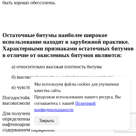
быть хорошо обессолены.
Остаточные битумы наиболее широкое
использование находят в зарубежной практике.
Характерными признаками остаточных битумов
в отличие от окисленных битумов являются:
а) относительно высокая плотность битума
б) высокая твердость и сопротивление к разрыву
Мы используем файлы cookies для улучшения
в) чувствительность к изменению температуры
×
качества сайта.
Продолжая использование нашего ресурса, Вы
Погодостойкие остаточные битумы получают из
высокосмолистых (асфальтеновых) нефтей.
соглашаетесь с нашей
Политикой
конфиденциальности
.
Для получения остаточных битумов пригодны лишь
определенные сорта нефтей — нафтенового и
Закрыть
нафтеноароматического основания, т.е. тяжелые с малым
содержанием парафинов.