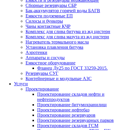
Емкости и резервуары нержавеющие
Сборные резервуары СБР
Бак-аккумулятор горячей воды БАГВ
Емкости подземные ЕП
Силосы и бункеры
Чаны контактные КЧР
Комплекс для слива битума из жд цистерн
Комплекс для слива мазута из жд цистерн
Нагреватель термального масла
Установка плавления битума
Аэротенки
Аппараты и сосуды
Емкостное оборудование
Фланец Ду25 по ГОСТ 33259-2015.
Резервуары СУГ
Контейнерные и модульные АЗС
Услуги
Проектирование
Проектирование складов нефти и
нефтепродуктов
Проектирование битумохранилищ
Проектирование нефтебаз
Проектирование резервуаров
Проектирование резервуарных парков
Проектирование складов ГСМ