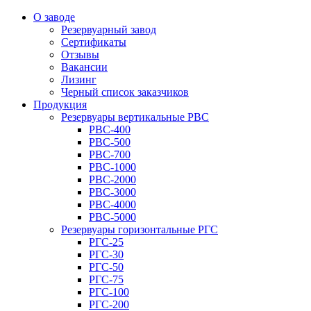
О заводе
Резервуарный завод
Сертификаты
Отзывы
Вакансии
Лизинг
Черный список заказчиков
Продукция
Резервуары вертикальные РВС
РВС-400
РВС-500
РВС-700
РВС-1000
РВС-2000
РВС-3000
РВС-4000
РВС-5000
Резервуары горизонтальные РГС
РГС-25
РГС-30
РГС-50
РГС-75
РГС-100
РГС-200