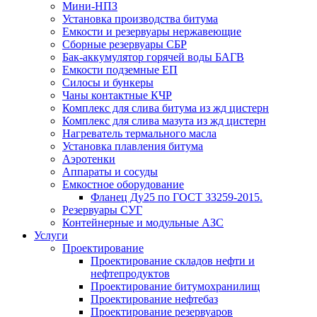
Мини-НПЗ
Установка производства битума
Емкости и резервуары нержавеющие
Сборные резервуары СБР
Бак-аккумулятор горячей воды БАГВ
Емкости подземные ЕП
Силосы и бункеры
Чаны контактные КЧР
Комплекс для слива битума из жд цистерн
Комплекс для слива мазута из жд цистерн
Нагреватель термального масла
Установка плавления битума
Аэротенки
Аппараты и сосуды
Емкостное оборудование
Фланец Ду25 по ГОСТ 33259-2015.
Резервуары СУГ
Контейнерные и модульные АЗС
Услуги
Проектирование
Проектирование складов нефти и
нефтепродуктов
Проектирование битумохранилищ
Проектирование нефтебаз
Проектирование резервуаров