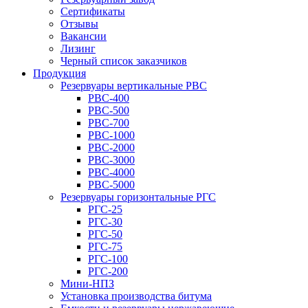
Сертификаты
Отзывы
Вакансии
Лизинг
Черный список заказчиков
Продукция
Резервуары вертикальные РВС
РВС-400
РВС-500
РВС-700
РВС-1000
РВС-2000
РВС-3000
РВС-4000
РВС-5000
Резервуары горизонтальные РГС
РГС-25
РГС-30
РГС-50
РГС-75
РГС-100
РГС-200
Мини-НПЗ
Установка производства битума