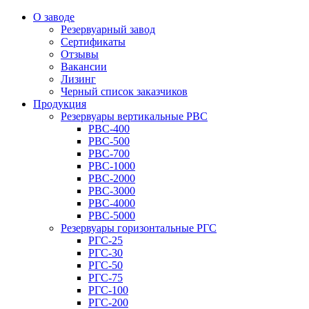
О заводе
Резервуарный завод
Сертификаты
Отзывы
Вакансии
Лизинг
Черный список заказчиков
Продукция
Резервуары вертикальные РВС
РВС-400
РВС-500
РВС-700
РВС-1000
РВС-2000
РВС-3000
РВС-4000
РВС-5000
Резервуары горизонтальные РГС
РГС-25
РГС-30
РГС-50
РГС-75
РГС-100
РГС-200