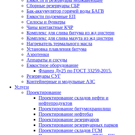
Емкости и резервуары нержавеющие
Сборные резервуары СБР
Бак-аккумулятор горячей воды БАГВ
Емкости подземные ЕП
Силосы и бункеры
Чаны контактные КЧР
Комплекс для слива битума из жд цистерн
Комплекс для слива мазута из жд цистерн
Нагреватель термального масла
Установка плавления битума
Аэротенки
Аппараты и сосуды
Емкостное оборудование
Фланец Ду25 по ГОСТ 33259-2015.
Резервуары СУГ
Контейнерные и модульные АЗС
Услуги
Проектирование
Проектирование складов нефти и
нефтепродуктов
Проектирование битумохранилищ
Проектирование нефтебаз
Проектирование резервуаров
Проектирование резервуарных парков
Проектирование складов ГСМ