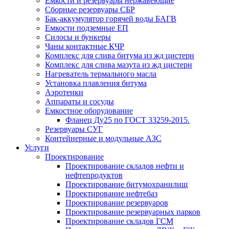
Емкости и резервуары нержавеющие
Сборные резервуары СБР
Бак-аккумулятор горячей воды БАГВ
Емкости подземные ЕП
Силосы и бункеры
Чаны контактные КЧР
Комплекс для слива битума из жд цистерн
Комплекс для слива мазута из жд цистерн
Нагреватель термального масла
Установка плавления битума
Аэротенки
Аппараты и сосуды
Емкостное оборудование
Фланец Ду25 по ГОСТ 33259-2015.
Резервуары СУГ
Контейнерные и модульные АЗС
Услуги
Проектирование
Проектирование складов нефти и
нефтепродуктов
Проектирование битумохранилищ
Проектирование нефтебаз
Проектирование резервуаров
Проектирование резервуарных парков
Проектирование складов ГСМ