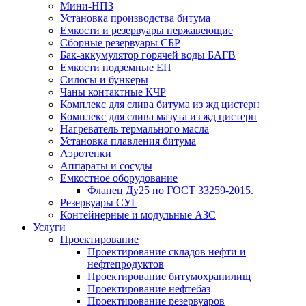
Мини-НПЗ
Установка производства битума
Емкости и резервуары нержавеющие
Сборные резервуары СБР
Бак-аккумулятор горячей воды БАГВ
Емкости подземные ЕП
Силосы и бункеры
Чаны контактные КЧР
Комплекс для слива битума из жд цистерн
Комплекс для слива мазута из жд цистерн
Нагреватель термального масла
Установка плавления битума
Аэротенки
Аппараты и сосуды
Емкостное оборудование
Фланец Ду25 по ГОСТ 33259-2015.
Резервуары СУГ
Контейнерные и модульные АЗС
Услуги
Проектирование
Проектирование складов нефти и
нефтепродуктов
Проектирование битумохранилищ
Проектирование нефтебаз
Проектирование резервуаров