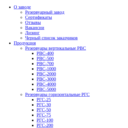
О заводе
Резервуарный завод
Сертификаты
Отзывы
Вакансии
Лизинг
Черный список заказчиков
Продукция
Резервуары вертикальные РВС
РВС-400
РВС-500
РВС-700
РВС-1000
РВС-2000
РВС-3000
РВС-4000
РВС-5000
Резервуары горизонтальные РГС
РГС-25
РГС-30
РГС-50
РГС-75
РГС-100
РГС-200