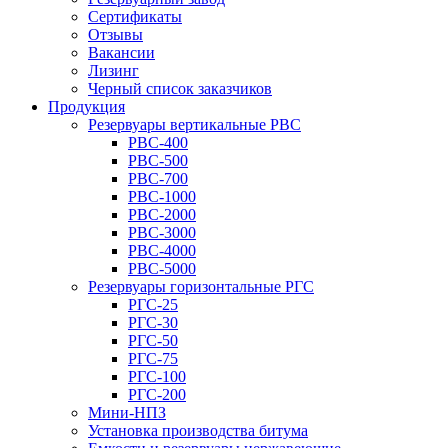
Сертификаты
Отзывы
Вакансии
Лизинг
Черный список заказчиков
Продукция
Резервуары вертикальные РВС
РВС-400
РВС-500
РВС-700
РВС-1000
РВС-2000
РВС-3000
РВС-4000
РВС-5000
Резервуары горизонтальные РГС
РГС-25
РГС-30
РГС-50
РГС-75
РГС-100
РГС-200
Мини-НПЗ
Установка производства битума