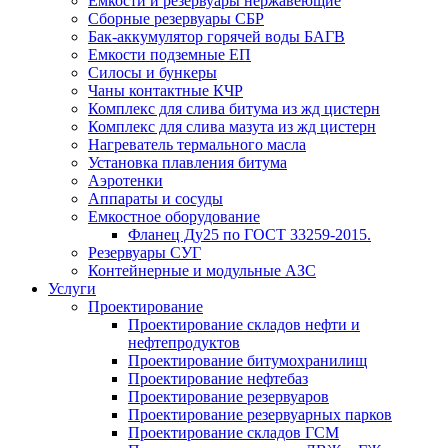
Емкости и резервуары нержавеющие
Сборные резервуары СБР
Бак-аккумулятор горячей воды БАГВ
Емкости подземные ЕП
Силосы и бункеры
Чаны контактные КЧР
Комплекс для слива битума из жд цистерн
Комплекс для слива мазута из жд цистерн
Нагреватель термального масла
Установка плавления битума
Аэротенки
Аппараты и сосуды
Емкостное оборудование
Фланец Ду25 по ГОСТ 33259-2015.
Резервуары СУГ
Контейнерные и модульные АЗС
Услуги
Проектирование
Проектирование складов нефти и
нефтепродуктов
Проектирование битумохранилищ
Проектирование нефтебаз
Проектирование резервуаров
Проектирование резервуарных парков
Проектирование складов ГСМ