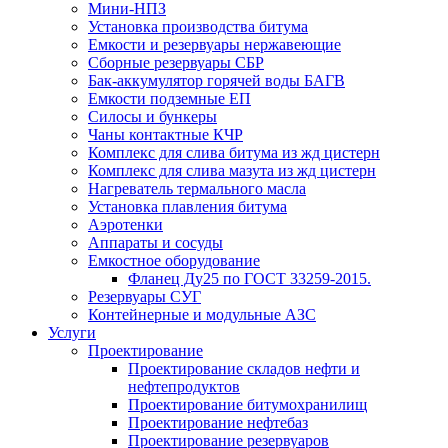
Мини-НПЗ
Установка производства битума
Емкости и резервуары нержавеющие
Сборные резервуары СБР
Бак-аккумулятор горячей воды БАГВ
Емкости подземные ЕП
Силосы и бункеры
Чаны контактные КЧР
Комплекс для слива битума из жд цистерн
Комплекс для слива мазута из жд цистерн
Нагреватель термального масла
Установка плавления битума
Аэротенки
Аппараты и сосуды
Емкостное оборудование
Фланец Ду25 по ГОСТ 33259-2015.
Резервуары СУГ
Контейнерные и модульные АЗС
Услуги
Проектирование
Проектирование складов нефти и
нефтепродуктов
Проектирование битумохранилищ
Проектирование нефтебаз
Проектирование резервуаров