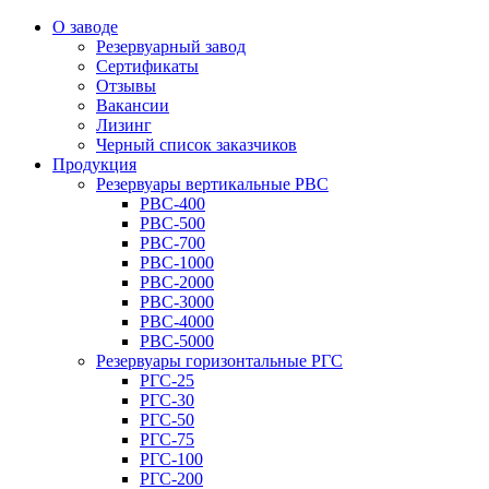
О заводе
Резервуарный завод
Сертификаты
Отзывы
Вакансии
Лизинг
Черный список заказчиков
Продукция
Резервуары вертикальные РВС
РВС-400
РВС-500
РВС-700
РВС-1000
РВС-2000
РВС-3000
РВС-4000
РВС-5000
Резервуары горизонтальные РГС
РГС-25
РГС-30
РГС-50
РГС-75
РГС-100
РГС-200