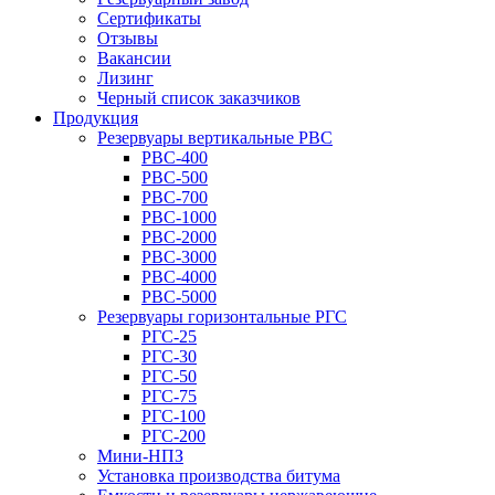
Сертификаты
Отзывы
Вакансии
Лизинг
Черный список заказчиков
Продукция
Резервуары вертикальные РВС
РВС-400
РВС-500
РВС-700
РВС-1000
РВС-2000
РВС-3000
РВС-4000
РВС-5000
Резервуары горизонтальные РГС
РГС-25
РГС-30
РГС-50
РГС-75
РГС-100
РГС-200
Мини-НПЗ
Установка производства битума