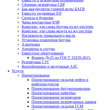
Емкости и резервуары нержавеющие
Сборные резервуары СБР
Бак-аккумулятор горячей воды БАГВ
Емкости подземные ЕП
Силосы и бункеры
Чаны контактные КЧР
Комплекс для слива битума из жд цистерн
Комплекс для слива мазута из жд цистерн
Нагреватель термального масла
Установка плавления битума
Аэротенки
Аппараты и сосуды
Емкостное оборудование
Фланец Ду25 по ГОСТ 33259-2015.
Резервуары СУГ
Контейнерные и модульные АЗС
Услуги
Проектирование
Проектирование складов нефти и
нефтепродуктов
Проектирование битумохранилищ
Проектирование нефтебаз
Проектирование резервуаров
Проектирование резервуарных парков
Проектирование складов ГСМ