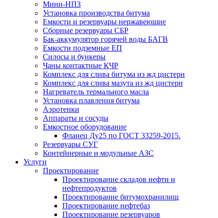
Мини-НПЗ
Установка производства битума
Емкости и резервуары нержавеющие
Сборные резервуары СБР
Бак-аккумулятор горячей воды БАГВ
Емкости подземные ЕП
Силосы и бункеры
Чаны контактные КЧР
Комплекс для слива битума из жд цистерн
Комплекс для слива мазута из жд цистерн
Нагреватель термального масла
Установка плавления битума
Аэротенки
Аппараты и сосуды
Емкостное оборудование
Фланец Ду25 по ГОСТ 33259-2015.
Резервуары СУГ
Контейнерные и модульные АЗС
Услуги
Проектирование
Проектирование складов нефти и
нефтепродуктов
Проектирование битумохранилищ
Проектирование нефтебаз
Проектирование резервуаров