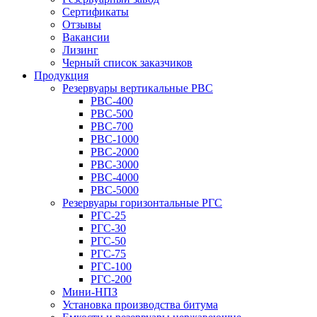
Сертификаты
Отзывы
Вакансии
Лизинг
Черный список заказчиков
Продукция
Резервуары вертикальные РВС
РВС-400
РВС-500
РВС-700
РВС-1000
РВС-2000
РВС-3000
РВС-4000
РВС-5000
Резервуары горизонтальные РГС
РГС-25
РГС-30
РГС-50
РГС-75
РГС-100
РГС-200
Мини-НПЗ
Установка производства битума